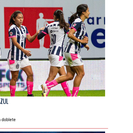
AZUL
n doblete