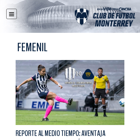
INICIO
NOTICIAS
FEMENIL
CLUB
MULTIMEDIA
RAYADOS
RAYADAS
FUERZAS BÁSICAS
RESPONSABILIDAD SOCIAL
TAQUILLA
TIENDA
ESTADIO
REPORTE AL MEDIO TIEMPO: AVENTAJA
PRENSA