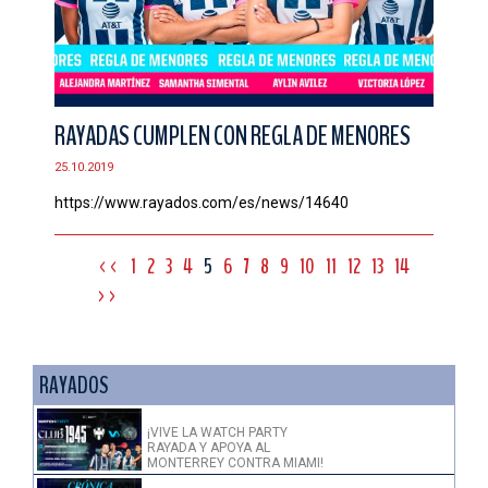
RAYADAS CUMPLEN CON REGLA DE MENORES
25.10.2019
https://www.rayados.com/es/news/14640
<<
1
2
3
4
5
6
7
8
9
10
11
12
13
14
>>
RAYADOS
¡VIVE LA WATCH PARTY
RAYADA Y APOYA AL
MONTERREY CONTRA MIAMI!