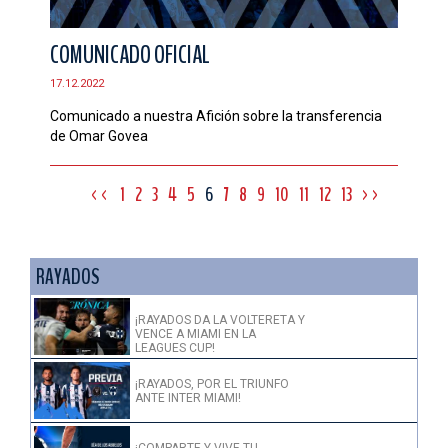
COMUNICADO OFICIAL
17.12.2022
Comunicado a nuestra Afición sobre la transferencia
de Omar Govea
<<
1
2
3
4
5
6
7
8
9
10
11
12
13
>>
RAYADOS
¡RAYADOS DA LA VOLTERETA Y
VENCE A MIAMI EN LA
LEAGUES CUP!
¡RAYADOS, POR EL TRIUNFO
ANTE INTER MIAMI!