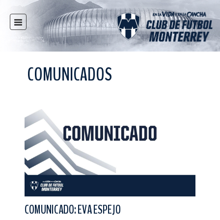
INICIO
NOTICIAS
COMUNICADOS
CLUB
MULTIMEDIA
RAYADOS
RAYADAS
FUERZAS BÁSICAS
RESPONSABILIDAD SOCIAL
TAQUILLA
TIENDA
ESTADIO
COMUNICADO: EVA ESPEJO
PRENSA