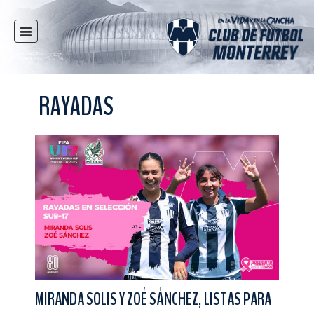
INICIO
NOTICIAS
RAYADAS
CLUB
MULTIMEDIA
RAYADOS
RAYADAS
FUERZAS BÁSICAS
RESPONSABILIDAD SOCIAL
TAQUILLA
TIENDA
ESTADIO
MIRANDA SOLIS Y ZOÉ SÁNCHEZ, LISTAS PARA
PRENSA