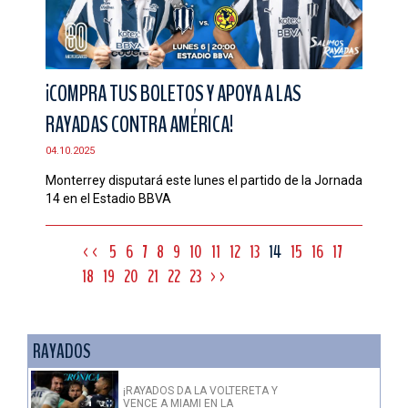
¡COMPRA TUS BOLETOS Y APOYA A LAS
RAYADAS CONTRA AMÉRICA!
04.10.2025
Monterrey disputará este lunes el partido de la Jornada
14 en el Estadio BBVA
<<
5
6
7
8
9
10
11
12
13
14
15
16
17
18
19
20
21
22
23
>>
RAYADOS
¡RAYADOS DA LA VOLTERETA Y
VENCE A MIAMI EN LA