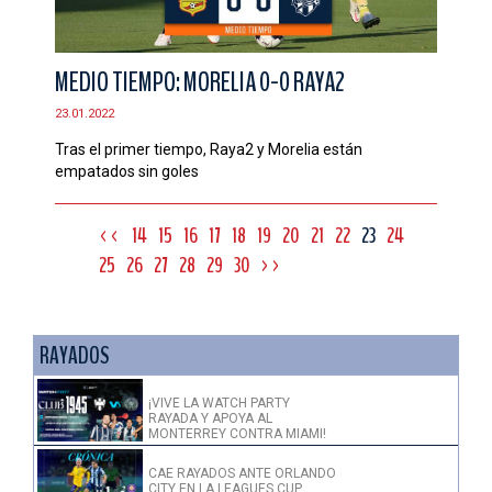
MEDIO TIEMPO: MORELIA 0-0 RAYA2
23.01.2022
Tras el primer tiempo, Raya2 y Morelia están
empatados sin goles
<<
14
15
16
17
18
19
20
21
22
23
24
25
26
27
28
29
30
>>
RAYADOS
¡VIVE LA WATCH PARTY
RAYADA Y APOYA AL
MONTERREY CONTRA MIAMI!
CAE RAYADOS ANTE ORLANDO
CITY EN LA LEAGUES CUP