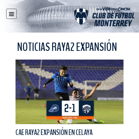
INICIO
NOTICIAS
NOTICIAS RAYA2 EXPANSIÓN
CLUB
MULTIMEDIA
RAYADOS
RAYADAS
FUERZAS BÁSICAS
RESPONSABILIDAD SOCIAL
TAQUILLA
TIENDA
ESTADIO
CAE RAYA2 EXPANSIÓN EN CELAYA
PRENSA