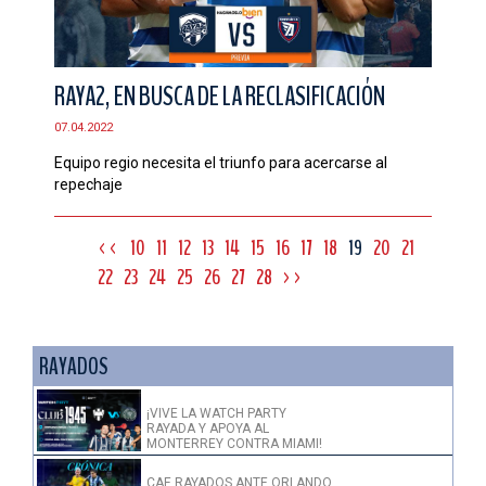
RAYA2, EN BUSCA DE LA RECLASIFICACIÓN
07.04.2022
Equipo regio necesita el triunfo para acercarse al
repechaje
<<
10
11
12
13
14
15
16
17
18
19
20
21
22
23
24
25
26
27
28
>>
RAYADOS
¡VIVE LA WATCH PARTY
RAYADA Y APOYA AL
MONTERREY CONTRA MIAMI!
CAE RAYADOS ANTE ORLANDO