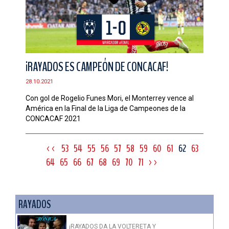
¡RAYADOS ES CAMPEÓN DE CONCACAF!
28.10.2021
Con gol de Rogelio Funes Mori, el Monterrey vence al
América en la Final de la Liga de Campeones de la
CONCACAF 2021
<<
53
54
55
56
57
58
59
60
61
62
63
64
65
66
67
68
69
70
71
>>
RAYADOS
¡RAYADOS DA LA VOLTERETA Y