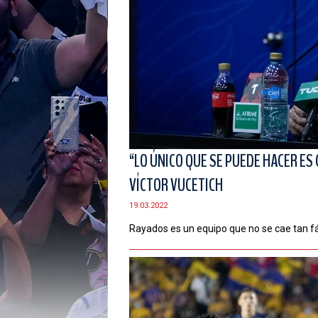
“LO ÚNICO QUE SE PUEDE HACER ES
VÍCTOR VUCETICH
19.03.2022
Rayados es un equipo que no se cae tan fá