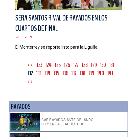
SERÁ SANTOS RIVAL DE RAYADOS EN LOS
CUARTOS DE FINAL
23.11.2019
El Monterrey se reporta listo para la Liguilla
<<
123
124
125
126
127
128
129
130
131
132
133
134
135
136
137
138
139
140
141
>>
RAYADOS
CAE RAYADOS ANTE ORLANDO
CITY EN LA LEAGUES CUP