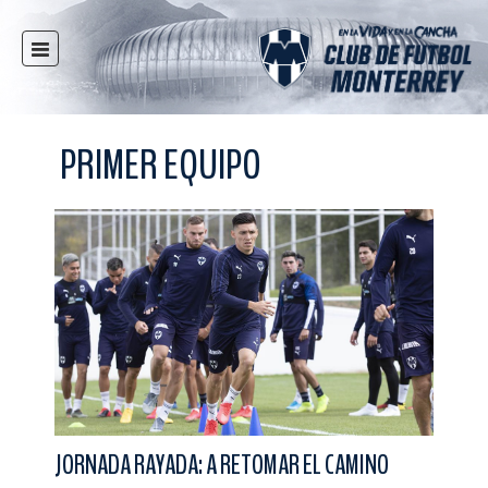
INICIO
NOTICIAS
PRIMER EQUIPO
CLUB
MULTIMEDIA
RAYADOS
RAYADAS
FUERZAS BÁSICAS
RESPONSABILIDAD SOCIAL
TAQUILLA
TIENDA
ESTADIO
JORNADA RAYADA: A RETOMAR EL CAMINO
PRENSA