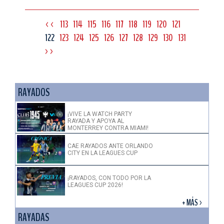
<<
113
114
115
116
117
118
119
120
121
122
123
124
125
126
127
128
129
130
131
>>
RAYADOS
¡VIVE LA WATCH PARTY
RAYADA Y APOYA AL
MONTERREY CONTRA MIAMI!
CAE RAYADOS ANTE ORLANDO
CITY EN LA LEAGUES CUP
¡RAYADOS, CON TODO POR LA
LEAGUES CUP 2026!
+ MÁS >
RAYADAS