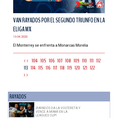
VAN RAYADOS POR EL SEGUNDO TRIUNFO EN LA
ELIGA MX
13.04.2020
El Monterrey se enfrenta a Monarcas Morelia
<<
104
105
106
107
108
109
110
111
112
113
114
115
116
117
118
119
120
121
122
>>
RAYADOS
¡RAYADOS DA LA VOLTERETA Y
VENCE A MIAMI EN LA
LEAGUES CUP!