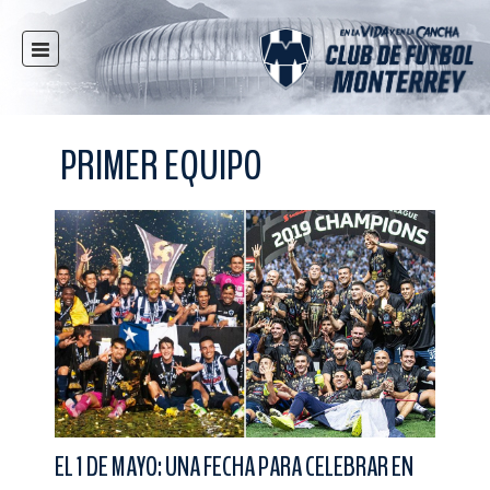
INICIO
NOTICIAS
PRIMER EQUIPO
CLUB
MULTIMEDIA
RAYADOS
RAYADAS
FUERZAS BÁSICAS
RESPONSABILIDAD SOCIAL
TAQUILLA
TIENDA
ESTADIO
EL 1 DE MAYO: UNA FECHA PARA CELEBRAR EN
PRENSA