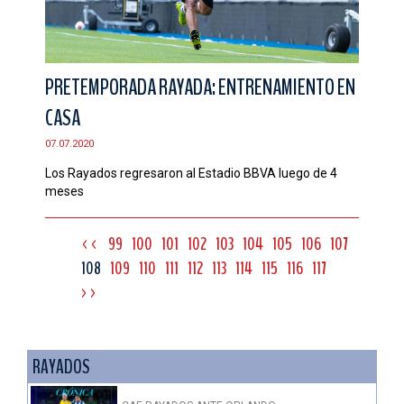
PRETEMPORADA RAYADA: ENTRENAMIENTO EN
CASA
07.07.2020
Los Rayados regresaron al Estadio BBVA luego de 4
meses
<<
99
100
101
102
103
104
105
106
107
108
109
110
111
112
113
114
115
116
117
>>
RAYADOS