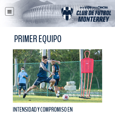
INICIO
NOTICIAS
PRIMER EQUIPO
CLUB
MULTIMEDIA
RAYADOS
RAYADAS
FUERZAS BÁSICAS
RESPONSABILIDAD SOCIAL
TAQUILLA
TIENDA
ESTADIO
INTENSIDAD Y COMPROMISO EN
PRENSA