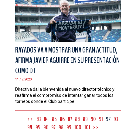
RAYADOS VA A MOSTRAR UNA GRAN ACTITUD,
AFIRMA JAVIER AGUIRRE EN SU PRESENTACIÓN
COMO DT
11.12.2020
Directiva da la bienvenida al nuevo director técnico y
reafirma el compromiso de intentar ganar todos los
torneos donde el Club participe
<<
83
84
85
86
87
88
89
90
91
92
93
94
95
96
97
98
99
100
101
>>