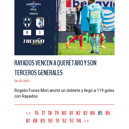
RAYADOS VENCEN A QUERÉTARO Y SON
TERCEROS GENERALES
06.03.2021
Rogelio Funes Mori anotó un doblete y llegó a 119 goles
con Rayados
<<
76
77
78
79
80
81
82
83
84
85
86
87
88
89
90
91
92
93
94
>>