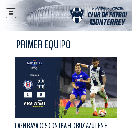
INICIO
NOTICIAS
PRIMER EQUIPO
CLUB
MULTIMEDIA
RAYADOS
RAYADAS
FUERZAS BÁSICAS
RESPONSABILIDAD SOCIAL
TAQUILLA
TIENDA
ESTADIO
CAEN RAYADOS CONTRA EL CRUZ AZUL EN EL
PRENSA