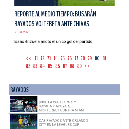
REPORTE AL MEDIO TIEMPO: BUSARÁN
RAYADOS VOLTERETA ANTE CHIVAS
21.04.2021
Isaác Brizuela anotó el único gol del partido
<<
71
72
73
74
75
76
77
78
79
80
81
82
83
84
85
86
87
88
89
>>
RAYADOS
¡VIVE LA WATCH PARTY
RAYADA Y APOYA AL
MONTERREY CONTRA MIAMI!
CAE RAYADOS ANTE ORLANDO
CITY EN LA LEAGUES CUP