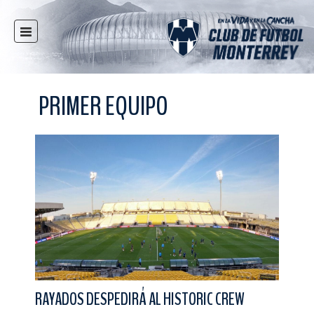
INICIO
NOTICIAS
PRIMER EQUIPO
CLUB
MULTIMEDIA
RAYADOS
RAYADAS
FUERZAS BÁSICAS
RESPONSABILIDAD SOCIAL
TAQUILLA
TIENDA
ESTADIO
RAYADOS DESPEDIRÁ AL HISTORIC CREW
PRENSA