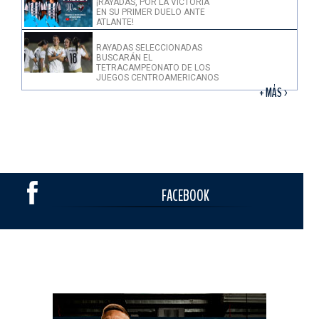
¡RAYADAS, POR LA VICTORIA
EN SU PRIMER DUELO ANTE
ATLANTE!
RAYADAS SELECCIONADAS
BUSCARÁN EL
TETRACAMPEONATO DE LOS
JUEGOS CENTROAMERICANOS
+ MÁS >
FACEBOOK