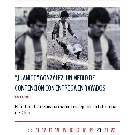
“JUANITO” GONZÁLEZ: UN MEDIO DE
CONTENCIÓN CON ENTREGA EN RAYADOS
08.11.2019
El futbolista mexicano marcó una época en la historia
del Club
<<
11
12
13
14
15
16
17
18
19
20
21
22