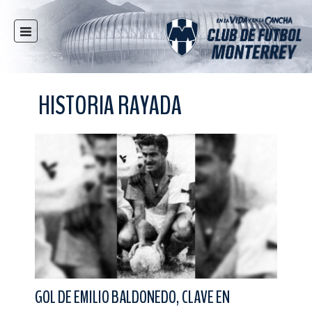
INICIO
NOTICIAS
HISTORIA RAYADA
CLUB
MULTIMEDIA
RAYADOS
RAYADAS
FUERZAS BÁSICAS
RESPONSABILIDAD SOCIAL
TAQUILLA
TIENDA
ESTADIO
GOL DE EMILIO BALDONEDO, CLAVE EN
PRENSA