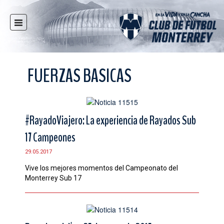
INICIO
NOTICIAS
FUERZAS BASICAS
CLUB
MULTIMEDIA
RAYADOS
#RayadoViajero: La experiencia de Rayados Sub
RAYADAS
17 Campeones
FUERZAS BÁSICAS
29.05.2017
RESPONSABILIDAD SOCIAL
Vive los mejores momentos del Campeonato del
TAQUILLA
Monterrey Sub 17
TIENDA
ESTADIO
PRENSA