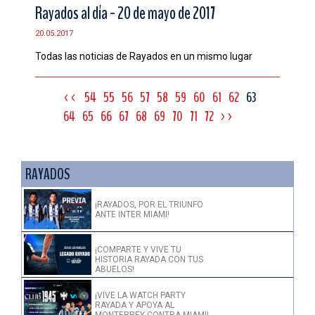
Rayados al día - 20 de mayo de 2017
20.05.2017
Todas las noticias de Rayados en un mismo lugar
<<
54
55
56
57
58
59
60
61
62
63
64
65
66
67
68
69
70
71
72
>>
RAYADOS
¡RAYADOS, POR EL TRIUNFO
ANTE INTER MIAMI!
¡COMPARTE Y VIVE TU
HISTORIA RAYADA CON TUS
ABUELOS!
¡VIVE LA WATCH PARTY
RAYADA Y APOYA AL
MONTERREY CONTRA MIAMI!