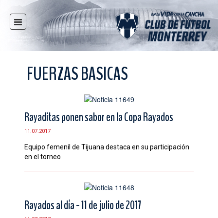
INICIO
NOTICIAS
FUERZAS BASICAS
CLUB
MULTIMEDIA
RAYADOS
Rayaditas ponen sabor en la Copa Rayados
RAYADAS
11.07.2017
FUERZAS BÁSICAS
Equipo femenil de Tijuana destaca en su participación
RESPONSABILIDAD SOCIAL
en el torneo
TAQUILLA
TIENDA
ESTADIO
Rayados al día - 11 de julio de 2017
PRENSA