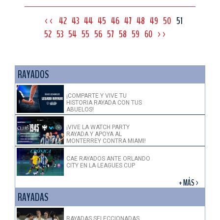
<<
42
43
44
45
46
47
48
49
50
51
52
53
54
55
56
57
58
59
60
>>
RAYADOS
¡COMPARTE Y VIVE TU
HISTORIA RAYADA CON TUS
ABUELOS!
¡VIVE LA WATCH PARTY
RAYADA Y APOYA AL
MONTERREY CONTRA MIAMI!
CAE RAYADOS ANTE ORLANDO
CITY EN LA LEAGUES CUP
+ MÁS >
RAYADAS
RAYADAS SELECCIONADAS