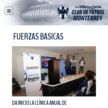
INICIO
NOTICIAS
FUERZAS BASICAS
CLUB
MULTIMEDIA
RAYADOS
RAYADAS
FUERZAS BÁSICAS
RESPONSABILIDAD SOCIAL
TAQUILLA
TIENDA
ESTADIO
DA INICIO LA CLÍNICA ANUAL DE
PRENSA