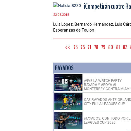
¡Competirán cuatro Ra
22.05.2015
Luis López, Bernardo Hernández, Luis Cár
Esperanzas de Toulon
<<
75
76
77
78
79
80
81
82
RAYADOS
¡VIVE LA WATCH PARTY
RAYADA Y APOYA AL
MONTERREY CONTRA MIAMI
CAE RAYADOS ANTE ORLAN
CITY EN LA LEAGUES CUP
¡RAYADOS, CON TODO POR L
LEAGUES CUP 2026!