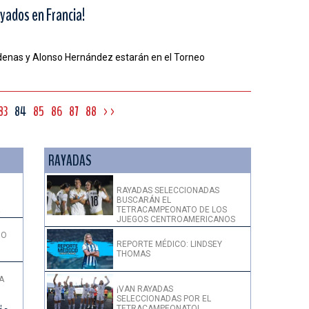
yados en Francia!
denas y Alonso Hernández estarán en el Torneo
83
84
85
86
87
88
>>
RAYADAS
RAYADAS SELECCIONADAS
BUSCARÁN EL
!
TETRACAMPEONATO DE LOS
JUEGOS CENTROAMERICANOS
DO
REPORTE MÉDICO: LINDSEY
THOMAS
A
¡VAN RAYADAS
SELECCIONADAS POR EL
TETRACAMPEONATO!