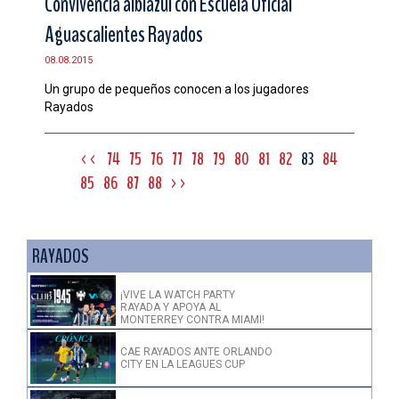
Convivencia albiazul con Escuela Oficial
Aguascalientes Rayados
08.08.2015
Un grupo de pequeños conocen a los jugadores
Rayados
<<
74
75
76
77
78
79
80
81
82
83
84
85
86
87
88
>>
RAYADOS
¡VIVE LA WATCH PARTY
RAYADA Y APOYA AL
MONTERREY CONTRA MIAMI!
CAE RAYADOS ANTE ORLANDO
CITY EN LA LEAGUES CUP