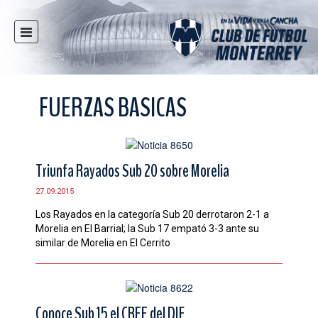
INICIO
NOTICIAS
FUERZAS BASICAS
CLUB
MULTIMEDIA
RAYADOS
Triunfa Rayados Sub 20 sobre Morelia
RAYADAS
27.09.2015
FUERZAS BÁSICAS
Los Rayados en la categoría Sub 20 derrotaron 2-1 a
RESPONSABILIDAD SOCIAL
Morelia en El Barrial; la Sub 17 empató 3-3 ante su
TAQUILLA
similar de Morelia en El Cerrito
TIENDA
ESTADIO
Conoce Sub 15 el CREE del DIF
PRENSA