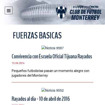
INICIO
NOTICIAS
FUERZAS BASICAS
CLUB
MULTIMEDIA
RAYADOS
Convivencia con Escuela Oficial Tijuana Rayados
RAYADAS
15.04.2016
FUERZAS BÁSICAS
Pequeños futbolistas pasan un momento alegre con
RESPONSABILIDAD SOCIAL
jugadores del Monterrey
TAQUILLA
TIENDA
ESTADIO
Rayados al día - 10 de abril de 2016
PRENSA