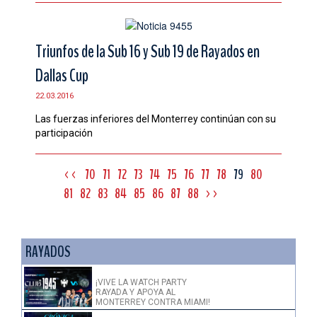
Triunfos de la Sub 16 y Sub 19 de Rayados en
Dallas Cup
22.03.2016
Las fuerzas inferiores del Monterrey continúan con su
participación
<<
70
71
72
73
74
75
76
77
78
79
80
81
82
83
84
85
86
87
88
>>
RAYADOS
¡VIVE LA WATCH PARTY
RAYADA Y APOYA AL
MONTERREY CONTRA MIAMI!