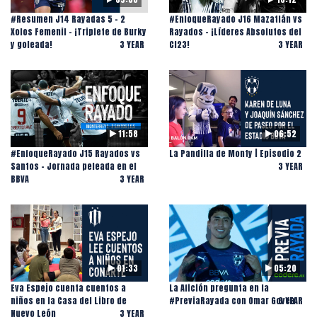
#Resumen J14 Rayadas 5 - 2
#EnfoqueRayado J16 Mazatlán vs
Xolos Femenil - ¡Triplete de Burky
Rayados - ¡Líderes Absolutos del
y goleada!
3 YEAR
Cl23!
3 YEAR
11:58
06:52
#EnfoqueRayado J15 Rayados vs
La Pandilla de Monty | Episodio 2
Santos - Jornada peleada en el
3 YEAR
BBVA
3 YEAR
01:33
05:20
Eva Espejo cuenta cuentos a
La Afición pregunta en la
niños en la Casa del Libro de
#PreviaRayada con Omar Govea
3 YEAR
Nuevo León
3 YEAR