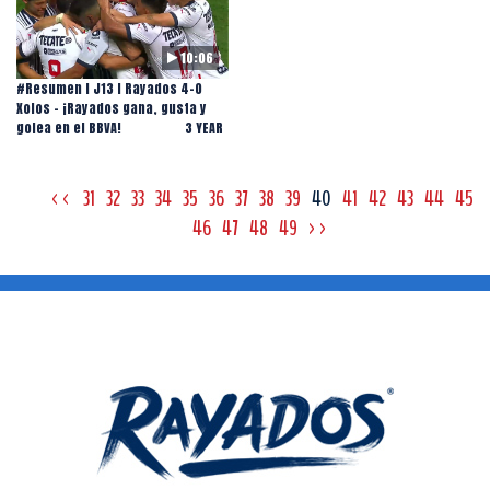
10:06
#Resumen l J13 l Rayados 4-0
Xolos - ¡Rayados gana, gusta y
golea en el BBVA!
3 YEAR
<<
31
32
33
34
35
36
37
38
39
40
41
42
43
44
45
46
47
48
49
>>