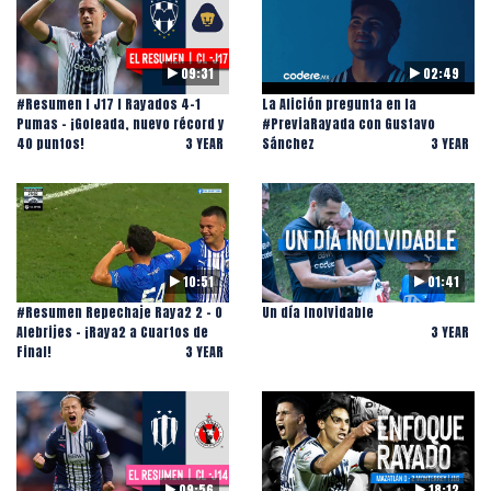
09:31
02:49
#Resumen l J17 l Rayados 4-1
La Afición pregunta en la
Pumas - ¡Goleada, nuevo récord y
#PreviaRayada con Gustavo
40 puntos!
3 YEAR
Sánchez
3 YEAR
10:51
01:41
#Resumen Repechaje Raya2 2 - 0
Un día Inolvidable
Alebrijes - ¡Raya2 a Cuartos de
3 YEAR
Final!
3 YEAR
09:56
18:12