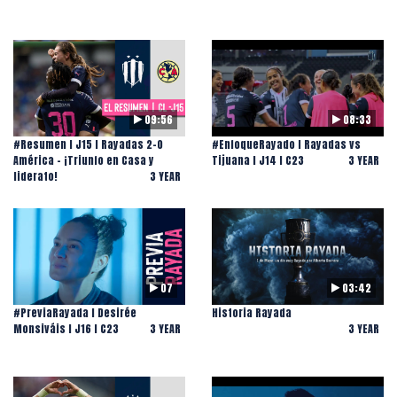
09:56
08:33
#Resumen l J15 l Rayadas 2-0
#EnfoqueRayado l Rayadas vs
América - ¡Triunfo en Casa y
Tijuana l J14 l C23
3 YEAR
liderato!
3 YEAR
07
03:42
#PreviaRayada l Desirée
Historia Rayada
Monsiváis l J16 l C23
3 YEAR
3 YEAR