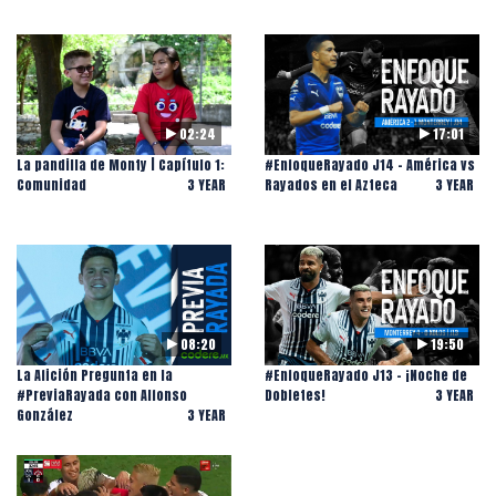
02:24
17:01
La pandilla de Monty | Capítulo 1:
#EnfoqueRayado J14 - América vs
Comunidad
3 YEAR
Rayados en el Azteca
3 YEAR
08:20
19:50
La Afición Pregunta en la
#EnfoqueRayado J13 - ¡Noche de
#PreviaRayada con Alfonso
Dobletes!
3 YEAR
González
3 YEAR