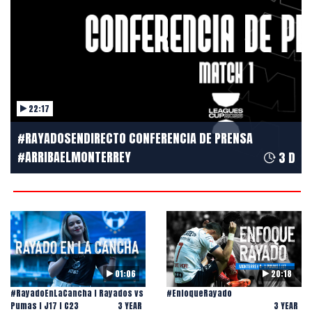
22:17
#RAYADOSENDIRECTO CONFERENCIA DE PRENSA
#ARRIBAELMONTERREY
3 D
01:06
20:18
#RayadoEnLaCancha l Rayados vs
#EnfoqueRayado
Pumas l J17 l C23
3 YEAR
3 YEAR