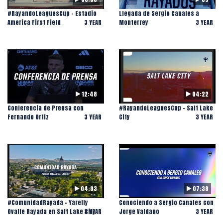
#RayandoLeaguesCup - Estadio
Llegada de Sergio Canales a
America First Field
3 YEAR
Monterrey
3 YEAR
12:48
04:22
Conferencia de Prensa con
#RayandoLeaguesCup - Salt Lake
Fernando Ortiz
3 YEAR
City
3 YEAR
04:03
07:38
#ComunidadRayada - Yarelly
Conociendo a Sergio Canales con
Ovalle Rayada en Salt Lake City
3 YEAR
Jorge Valdano
3 YEAR