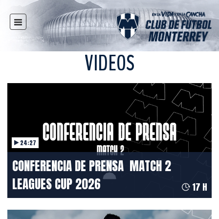
HOME
NEWS
VIDEOS
CLUB
MULTIMEDIA
RAYADOS
RAYADAS
YOUTH
24:27
SOCIAL RESPONSIBILITY
CONFERENCIA DE PRENSA ️ MATCH 2
TICKETS
LEAGUES CUP 2026
STORE
17 H
STADIUM
PRESS