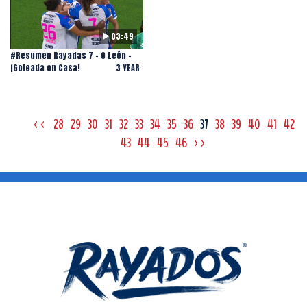
03:49
#Resumen Rayadas 7 - 0 León -
¡Goleada en Casa!
3 YEAR
<<
28
29
30
31
32
33
34
35
36
37
38
39
40
41
42
43
44
45
46
>>