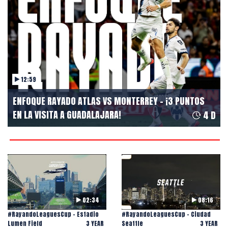
12:59
ENFOQUE RAYADO ATLAS VS MONTERREY - ¡3 PUNTOS
EN LA VISITA A GUADALAJARA!
4 D
02:34
08:16
#RayandoLeaguesCup - Estadio
#RayandoLeaguesCup - Ciudad
Lumen Field
3 YEAR
Seattle
3 YEAR