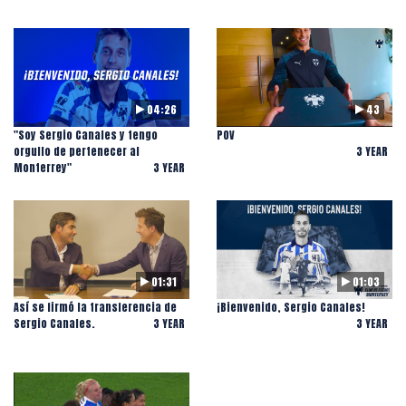
04:26
43
"Soy Sergio Canales y tengo
POV
orgullo de pertenecer al
3 YEAR
Monterrey"
3 YEAR
01:31
01:03
Así se firmó la transferencia de
¡Bienvenido, Sergio Canales!
Sergio Canales.
3 YEAR
3 YEAR