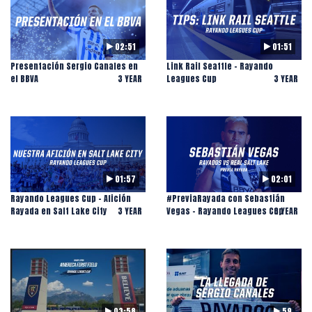
02:51
01:51
Presentación Sergio Canales en
Link Rail Seattle - Rayando
el BBVA
3 YEAR
Leagues Cup
3 YEAR
01:57
02:01
Rayando Leagues Cup - Afición
#PreviaRayada con Sebastián
Rayada en Salt Lake City
3 YEAR
Vegas - Rayando Leagues Cup
3 YEAR
03:58
59