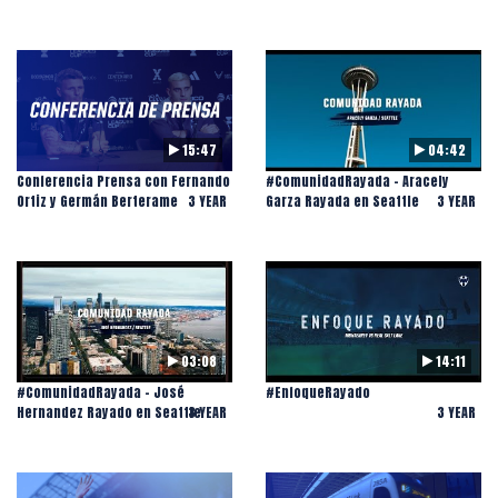
15:47
04:42
Conferencia Prensa con Fernando
#ComunidadRayada - Aracely
Ortiz y Germán Berterame
3 YEAR
Garza Rayada en Seattle
3 YEAR
03:08
14:11
#ComunidadRayada - José
#EnfoqueRayado
Hernandez Rayado en Seattle
3 YEAR
3 YEAR