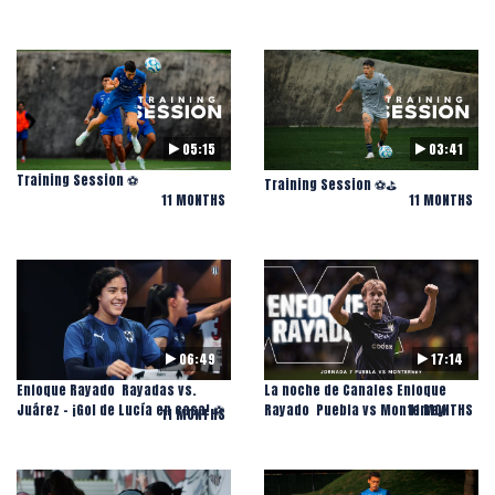
05:15
03:41
Training Session ⚽️
Training Session ⚽️⛳️
11 MONTHS
11 MONTHS
06:49
17:14
Enfoque Rayado ️ Rayadas vs.
La noche de Canales Enfoque
Juárez - ¡Gol de Lucía en casa! ⚽️
Rayado ️ Puebla vs Monterrey
11 MONTHS
11 MONTHS