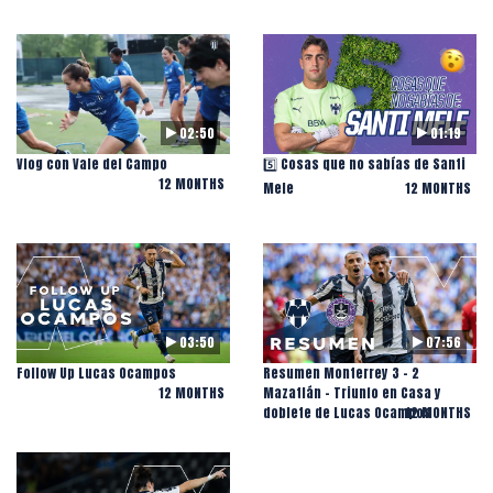
02:50
01:19
Vlog con Vale del Campo
5️⃣ Cosas que no sabías de Santi
12 MONTHS
Mele
12 MONTHS
03:50
07:56
Follow Up Lucas Ocampos
Resumen Monterrey 3 - 2
12 MONTHS
Mazatlán - Triunfo en Casa y
doblete de Lucas Ocampos
12 MONTHS