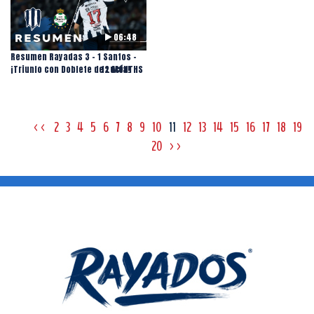
06:48
Resumen Rayadas 3 - 1 Santos -
¡Triunfo con Doblete de Lucía!
12 MONTHS
<<
2
3
4
5
6
7
8
9
10
11
12
13
14
15
16
17
18
19
20
>>