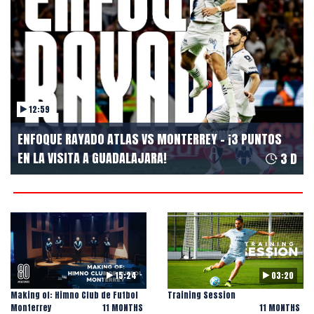
12:59
ENFOQUE RAYADO ATLAS VS MONTERREY - ¡3 PUNTOS
EN LA VISITA A GUADALAJARA!
3 D
15:24
03:20
Making of: Himno Club de Futbol
Training Session
Monterrey
11 MONTHS
11 MONTHS