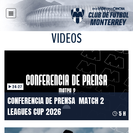
HOME
NEWS
VIDEOS
CLUB
MULTIMEDIA
RAYADOS
RAYADAS
YOUTH
24:27
SOCIAL RESPONSIBILITY
CONFERENCIA DE PRENSA ️ MATCH 2
TICKETS
LEAGUES CUP 2026
STORE
5 H
STADIUM
PRESS