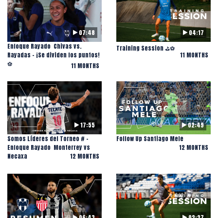
07:48
04:17
Enfoque Rayado ️ Chivas vs.
Training Session ⛳️⚽️
Rayadas - ¡Se dividen los puntos!
11 MONTHS
⚽️
11 MONTHS
17:55
02:49
Somos Líderes del Torneo # -
Follow Up Santiago Mele
Enfoque Rayado ️ Monterrey vs
12 MONTHS
Necaxa
12 MONTHS
06:43
02:27