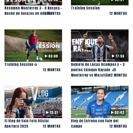
Resumen Monterrey 3 - 0 Necaxa -
Training Session ️
Noche de Golazos en el BBVA
12 MONTHS
12 MONTHS
03:08
17:56
Training Session ⚽️
Doblete de Lucas Ocampos y + 3
12 MONTHS
puntos Enfoque Rayado ️ J5
Monterrey vs Mazatlán
12 MONTHS
13:31
02:42
El Vlog de Valo Foto Oficial
Vlog de Entreno con Vale del
Apertura 2025
12 MONTHS
Campo
12 MONTHS